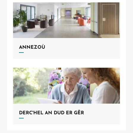
ANNEZOÙ
Allow
ShareThis is disabled.
DERC'HEL AN DUD ER GÊR