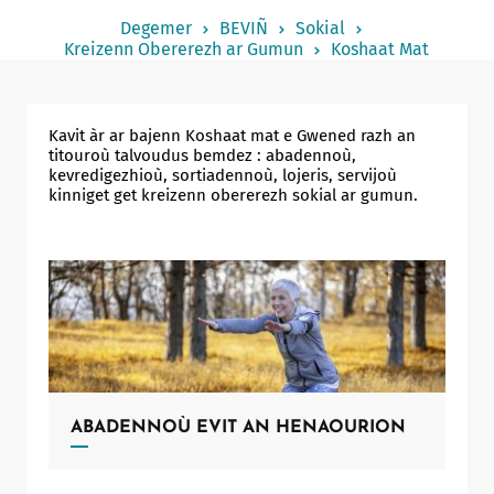
Notered
Degemer
BEVIÑ
Sokial
Kreizenn Obererezh ar Gumun
Koshaat Mat
Un commerce
Journaliste
Kavit àr ar bajenn Koshaat mat e Gwened razh an
titouroù talvoudus bemdez : abadennoù,
kevredigezhioù, sortiadennoù, lojeris, servijoù
kinniget get kreizenn obererezh sokial ar gumun.
ABADENNOÙ EVIT AN HENAOURION