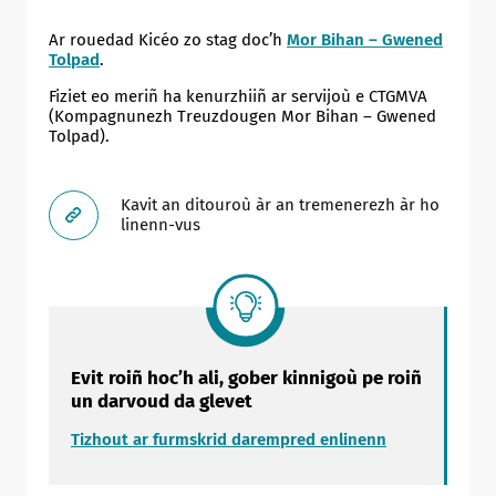
Ar rouedad Kicéo zo stag doc’h
Mor Bihan – Gwened
Tolpad
.
Fiziet eo meriñ ha kenurzhiiñ ar servijoù e CTGMVA
(Kompagnunezh Treuzdougen Mor Bihan – Gwened
Tolpad).
Kavit an ditouroù àr an tremenerezh àr ho
linenn-vus
Evit roiñ hoc’h ali, gober kinnigoù pe roiñ
un darvoud da glevet
Allow
ShareThis is disabled.
Tizhout ar furmskrid darempred enlinenn