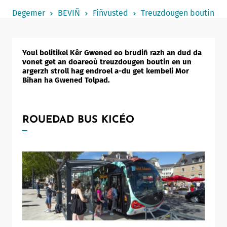
Notered
Degemer
BEVIÑ
Fiñvusted
Treuzdougen boutin
Un commerce
Journaliste
Youl bolitikel Kêr Gwened eo brudiñ razh an dud da
vonet get an doareoù treuzdougen boutin en un
argerzh stroll hag endroel a-du get kembeli Mor
Bihan ha Gwened Tolpad.
ROUEDAD BUS KICÉO