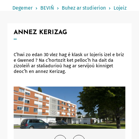
Notered
Degemer
BEVIÑ
Buhez ar studierion
Lojeiz
Un commerce
Journaliste
ANNEZ KERIZAG
C’hwi zo edan 30 vlez hag é klask ur lojeris izel e briz
e Gwened ? Na c’hortozit ket pelloc’h ha dait da
zizoleiñ ar staliadurioù hag ar servijoù kinniget
deoc’h en annez Kerizag.