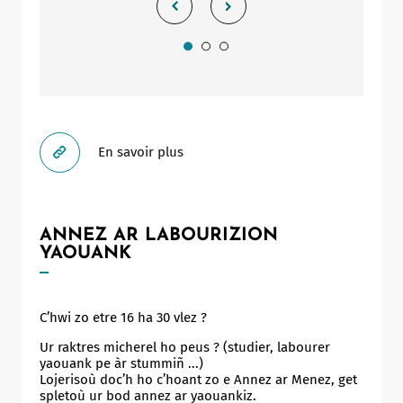
En savoir plus
ANNEZ AR LABOURIZION
YAOUANK
C’hwi zo etre 16 ha 30 vlez ?
Ur raktres micherel ho peus ? (studier, labourer
yaouank pe àr stummiñ ...)
Lojerisoù doc’h ho c’hoant zo e Annez ar Menez, get
spletoù ur bod annez ar yaouankiz.