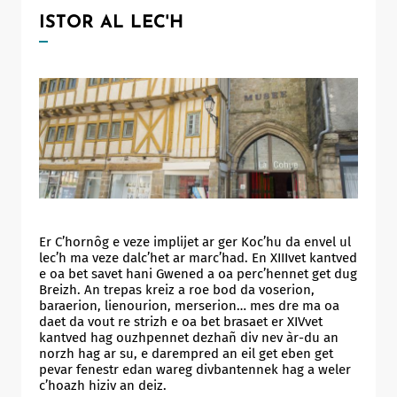
ISTOR AL LEC'H
Er C’hornôg e veze implijet ar ger Koc’hu da envel ul
lec’h ma veze dalc’het ar marc’had. En XIIIvet kantved
e oa bet savet hani Gwened a oa perc’hennet get dug
Breizh. An trepas kreiz a roe bod da voserion,
baraerion, lienourion, merserion… mes dre ma oa
daet da vout re strizh e oa bet brasaet er XIVvet
kantved hag ouzhpennet dezhañ div nev àr-du an
norzh hag ar su, e darempred an eil get eben get
pevar fenestr edan wareg divbantennek hag a weler
c’hoazh hiziv an deiz.