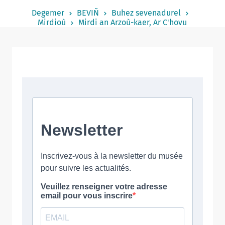
Notered
Degemer
BEVIÑ
Buhez sevenadurel
Mirdioù
Mirdi an Arzoù-kaer, Ar C'hovu
Un commerce
Journaliste