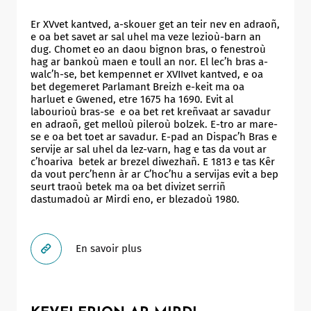
Er XVvet kantved, a-skouer get an teir nev en adraoñ,
e oa bet savet ar sal uhel ma veze lezioù-barn an
dug. Chomet eo an daou bignon bras, o fenestroù
hag ar bankoù maen e toull an nor. El lec’h bras a-
walc’h-se, bet kempennet er XVIIvet kantved, e oa
bet degemeret Parlamant Breizh e-keit ma oa
harluet e Gwened, etre 1675 ha 1690. Evit al
labourioù bras-se e oa bet ret kreñvaat ar savadur
en adraoñ, get melloù pileroù bolzek. E-tro ar mare-
se e oa bet toet ar savadur. E-pad an Dispac’h Bras e
servije ar sal uhel da lez-varn, hag e tas da vout ar
c’hoariva betek ar brezel diwezhañ. E 1813 e tas Kêr
da vout perc’henn àr ar C’hoc’hu a servijas evit a bep
seurt traoù betek ma oa bet divizet serriñ
dastumadoù ar Mirdi eno, er blezadoù 1980.
En savoir plus