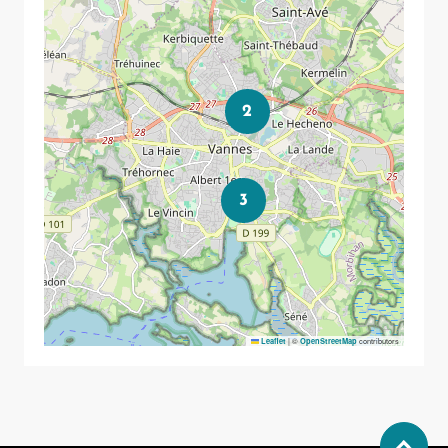
2
3
|
©
contributors
Leaflet
OpenStreetMap