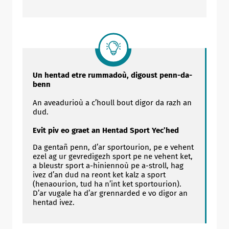
Un hentad etre rummadoù, digoust penn-da-
benn
An aveadurioù a c’houll bout digor da razh an
dud.
Evit piv eo graet an Hentad Sport Yec’hed
Da gentañ penn, d’ar sportourion, pe e vehent
ezel ag ur gevredigezh sport pe ne vehent ket,
a bleustr sport a-hiniennoù pe a-stroll, hag
ivez d’an dud na reont ket kalz a sport
(henaourion, tud ha n’int ket sportourion).
D’ar vugale ha d’ar grennarded e vo digor an
hentad ivez.