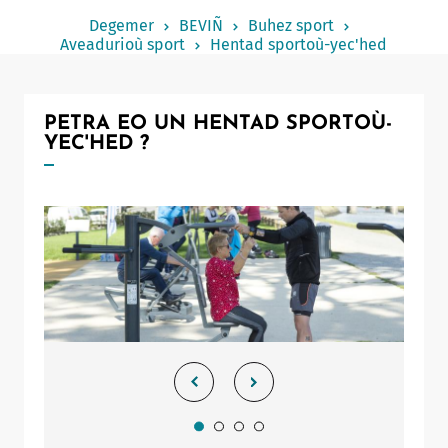
Notered
Degemer
BEVIÑ
Buhez sport
Aveadurioù sport
Hentad sportoù-yec'hed
Un commerce
Journaliste
PETRA EO UN HENTAD SPORTOÙ-
YEC'HED ?