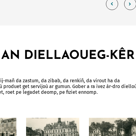
Allow
ShareThis is disabled.
 AN DIELLAOUEG-KÊR
vij-mañ da zastum, da zibab, da renkiñ, da virout ha da
ù produet get servijoù ar gumun. Gober a ra ivez àr-dro diello
t, roet pe legadet deomp, pe fiziet ennomp.