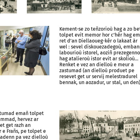
Kement-se zo teñzorioù hag a zo be
tolpet evit memor hor c’hêr hag e
ret d’an Diellaoueg-kêr o lakaat àr
wel : sevel diskouezadegoù, emban
labourioù istorel, aoziñ prezegenn
hag atalieroù istor evit ar skolioù…
Renket e vez an dielloù e meur a
zastumad (an dielloù produet pe
resevet get ur servij melestradurel
bennak, un aozadur, ur stal, un den)
stumad emañ tolpet
rummad, hervez ar
et get razh an
 e Frañs, pe tolpet e
sadenn pa vez dielloù