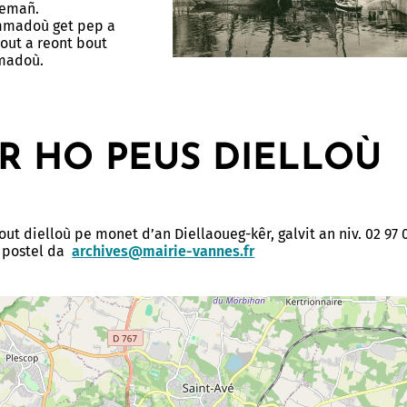
remañ.
mmadoù get pep a
lout a reont bout
mmadoù.
R HO PEUS DIELLOÙ
out dielloù pe monet d’an Diellaoueg-kêr, galvit an niv. 02 97 
r postel da
archives@mairie-vannes.fr