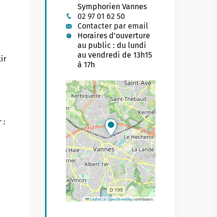
Symphorien Vannes
Buhez sport
on yaouank
02 97 01 62 50
Contacter par email
Obererezhioù sport
Horaires d'ouverture
au public : du lundi
Aveadurioù sport
au vendredi de 13h15
ir
à 17h
Hentad sportoù-yec'hed
Poulloù-neuial
où
Sportvaoù
r :
Stadoù
Streetpark
Tachennoù tennis
Leaflet
|
©
OpenStreetMap
contributors