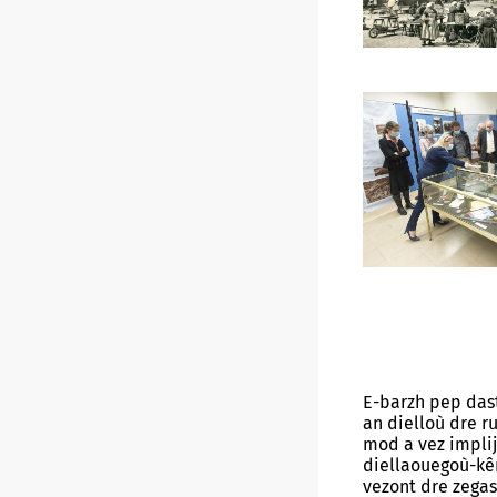
E-barzh pep da
an dielloù dre 
mod a vez implij
diellaouegoù-kêr
vezont dre zega