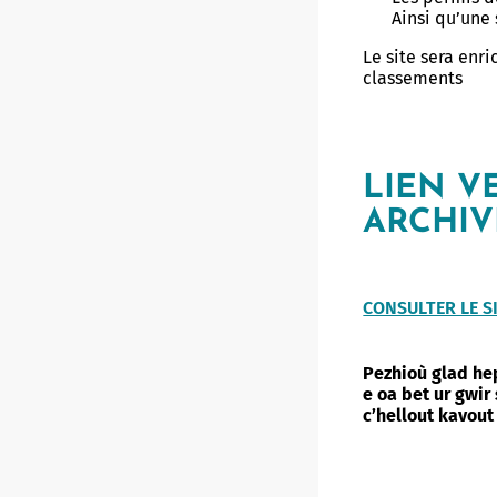
Ainsi qu’une 
Le site sera enr
classements
LIEN V
ARCHIV
CONSULTER LE S
Pezhioù glad he
e oa bet ur gwir
c’hellout kavou