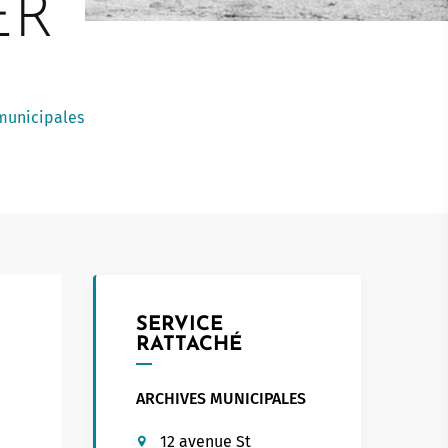
ÊR
Touristed
Pretierezh-skol
Kreizenn Stankennoù Kergadoù
Erlec'hioù kerent - bugale
Ur Gevredigezh
Yaouankiz
Lec'hioù liesdegemer
Un embregerezh
Lec’hioù degemer bugale-kerent
municipales
Kêraozouriezh
Burev titouriñ yaouankiz
Notered
Streetpark
Un commerce
Gwelet an teulioù a-zivout ar
c'hêraoziñ
Journaliste
l
Gwez, gwarez ha reolennoù
un
Antennes relais
SERVICE
RATTACHÉ
ARCHIVES MUNICIPALES
12 avenue St