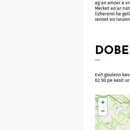
ag an amzer a v
Merket eo ar ru
lizherenn ha gel
rannet en isru
DOBE
Evit goulenn kav
62 50 pe kasit u
+
−