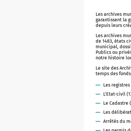
Buhez ar c’hevredigezhioù
Buhez s
Les archives mun
Ti ar c’hevredigezhioù
Ostel L
garantissent la 
depuis leurs cré
Ar C’hio
Les archives mun
de 1483, états c
C’hoari
municipal, dossi
Publics ou privé
Mediao
notre histoire l
Le site des Arch
Mirdioù
Beaup
temps des fonds 
Kerga
Les registres
Mirdi 
L’Etat-civil (
Menem
Mirdi 
Le Cadastre 
Palez 
Les délibérat
Arrêtés du ma
Les permis de