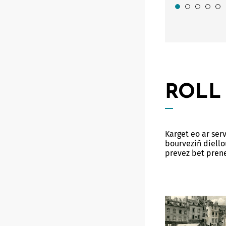
ROLL
Karget eo ar ser
bourveziñ diello
prevez bet prene