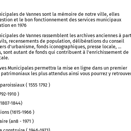
evenadurel
Buhez ar studierion
Lojeris studierion - Labourizi
icipales de Vannes sont la mémoire de notre ville, elles
imur
Burev titouriñ yaouankiz
gestion et le bon fonctionnement des services municipaux
ation en 1976
sk
Studioù uhel
icipales de Vannes rassemblent les archives anciennes à part
ivils, recensements de population, délibérations du conseil
aoueg
Lojeiz
ers d’urbanisme, fonds iconographiques, presse locale, …
s, sont autant de fonds qui contribuent à l’enrichissement de
uegoù
Kinnigoù sevenadurel
ocale.
ives Municipales permettra la mise en ligne dans un premier
Stajoù, deskardelezh, servij
ré Tohanig
patrimoniaux les plus attendus ainsi vous pourrez y retrouve
keodedek
doù
 paroissiaux ( 1555 1792 )
an Arzoù-kaer, Ar C'hovu
Treuzdougen
1792-1910 )
eur
Istor hag Arkeologiezh
(1807-1844)
an arzoù
ions (1615-1966 )
ire (an8 - 1971 )
 construire ( 1946-1973)