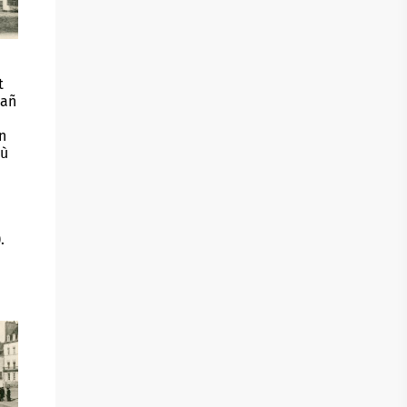
t
mañ
n
où
.