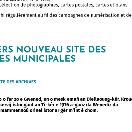
sélection de photographies, cartes postales, cartes et plans
ichi régulièrement au fil des campagnes de numérisation et de
ERS NOUVEAU SITE DES
ES MUNICIPALES
ITE DES ARCHIVES
p o far zo e Gwened, en o mesk emañ an Diellaoueg-kêr. Krou
 servij istor gant an Ti-kêr e 1976 a-gaoz da Wenediz da
t mammennoù orinel istor ar gêr m’int é chom.