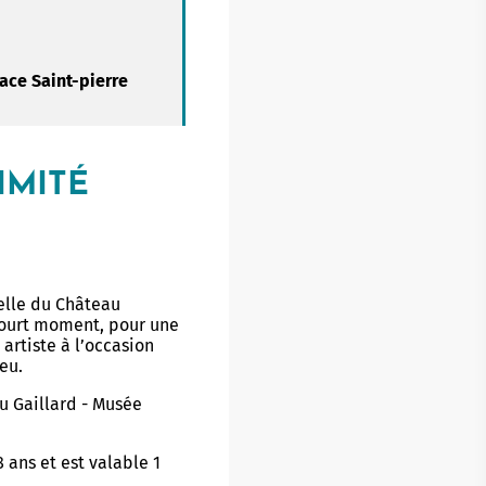
Buhez sport
on yaouank
Obererezhioù sport
ace Saint-pierre
Aveadurioù sport
Hentad sportoù-yec'hed
IMITÉ
Poulloù-neuial
où
Sportvaoù
elle du Château
Stadoù
court moment, pour une
artiste à l’occasion
Streetpark
eu.
Tachennoù tennis
u Gaillard - Musée
 ans et est valable 1