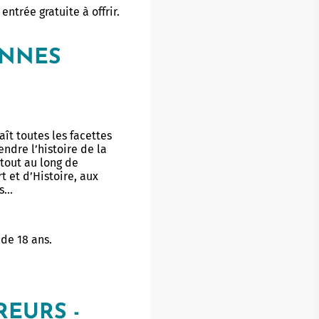
ntrée gratuite à offrir.
ANNES
ît toutes les facettes
ndre l’histoire de la
 tout au long de
t et d’Histoire, aux
es…
 de 18 ans.
REURS -