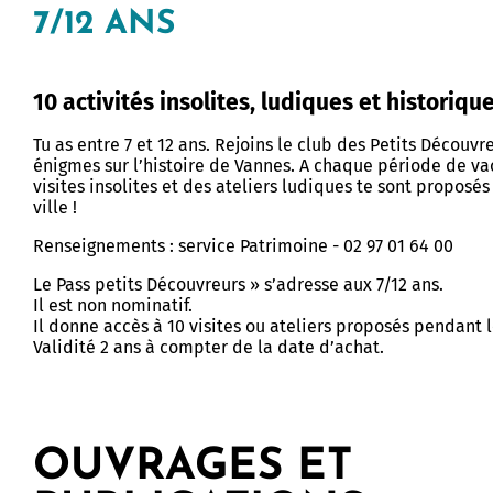
7/12 ANS
10 activités insolites, ludiques et historiqu
Tu as entre 7 et 12 ans. Rejoins le club des Petits Découvr
énigmes sur l’histoire de Vannes. A chaque période de va
visites insolites et des ateliers ludiques te sont proposé
ville !
Renseignements : service Patrimoine - 02 97 01 64 00
Le Pass petits Découvreurs » s’adresse aux 7/12 ans.
Il est non nominatif.
Il donne accès à 10 visites ou ateliers proposés pendant l
Validité 2 ans à compter de la date d’achat.
OUVRAGES ET