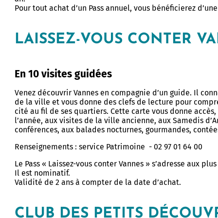
Pour tout achat d’un Pass annuel, vous bénéficierez d’une e
LAISSEZ-VOUS CONTER V
En 10 visites guidées
Venez découvrir Vannes en compagnie d’un guide. Il conna
de la ville et vous donne des clefs de lecture pour compre
cité au fil de ses quartiers. Cette carte vous donne accès,
l’année, aux visites de la ville ancienne, aux Samedis d’Ar
conférences, aux balades nocturnes, gourmandes, conté
Renseignements : service Patrimoine - 02 97 01 64 00
Le Pass « Laissez-vous conter Vannes » s’adresse aux plus
Il est nominatif.
Validité de 2 ans à compter de la date d’achat.
CLUB DES PETITS DÉCOUV