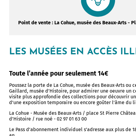
evenadurel
Buhez ar studierion
Lojeris studierion - Labourizi
imur
Burev titouriñ yaouankiz
Point de vente : La Cohue, musée des Beaux-Arts - Pl
sk
Studioù uhel
aoueg
Lojeiz
LES MUSÉES EN ACCÈS ILL
uegoù
Kinnigoù sevenadurel
Toute l’année pour seulement 14€
Stajoù, deskardelezh, servij
ré Tohanig
keodedek
Poussez la porte de La Cohue, musée des Beaux-Arts ou c
doù
an Arzoù-kaer, Ar C'hovu
Gaillard, musée d’Histoire, pour admirer une oeuvre un 
Treuzdougen
visite plus approfondie des collections pour découvrir un 
eur
Istor hag Arkeologiezh
d’une exposition temporaire ou encore goûter l’âme du li
an arzoù
La Cohue - Musée des Beaux-Arts / place St Pierre Châtea
d’Histoire / rue noé - 02 97 01 63 00
Le Pass d’abonnement individuel s’adresse aux plus de 18
an.