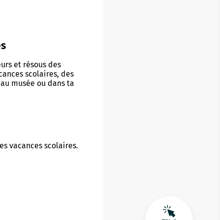
es
eurs et résous des
cances scolaires, des
s au musée ou dans ta
es vacances scolaires.