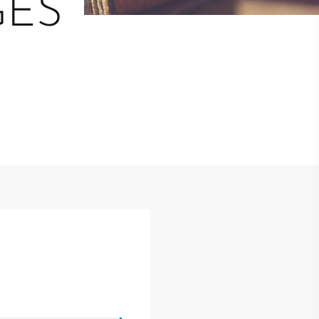
GES
Touristed
Pretierezh-skol
Kreizenn Stankennoù Kergadoù
Erlec'hioù kerent - bugale
Ur Gevredigezh
Yaouankiz
Lec'hioù liesdegemer
Un embregerezh
Lec’hioù degemer bugale-kerent
Kêraozouriezh
Burev titouriñ yaouankiz
Notered
Streetpark
Un commerce
Gwelet an teulioù a-zivout ar
c'hêraoziñ
Journaliste
l
Gwez, gwarez ha reolennoù
un
Antennes relais