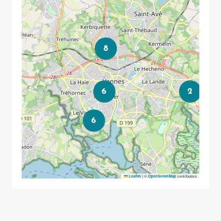
8
6
2
6
|
©
contributors
Leaflet
OpenStreetMap
Leaflet
|
©
OpenStreetMap
contributors