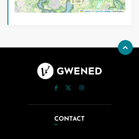
Leaflet
|
©
OpenStreetMap
contributors
CONTACT