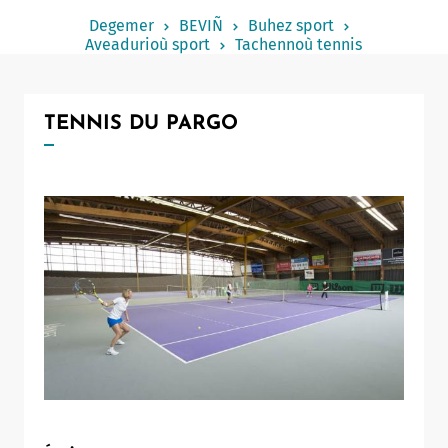
Notered
Degemer
BEVIÑ
Buhez sport
Aveadurioù sport
Tachennoù tennis
Un commerce
Journaliste
TENNIS DU PARGO