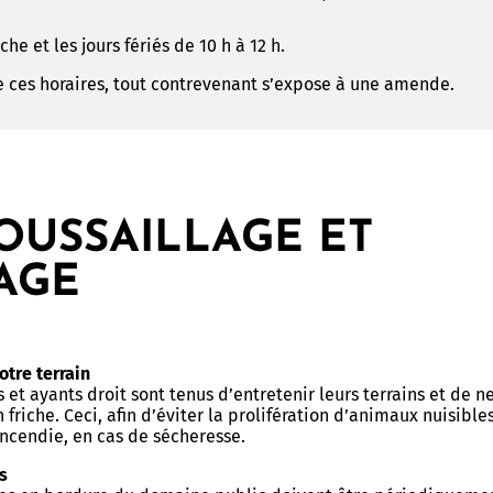
he et les jours fériés de 10 h à 12 h.
 ces horaires, tout contrevenant s’expose à une amende.
OUSSAILLAGE ET
AGE
otre terrain
 et ayants droit sont tenus d’entretenir leurs terrains et de n
n friche. Ceci, afin d’éviter la prolifération d’animaux nuisible
’incendie, en cas de sécheresse.
s