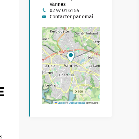
Vannes
Buhez sport
on yaouank
02 97 01 61 54
Contacter par email
Obererezhioù sport
Aveadurioù sport
Hentad sportoù-yec'hed
Poulloù-neuial
où
Sportvaoù
Stadoù
E
Streetpark
Leaflet
|
©
OpenStreetMap
contributors
Tachennoù tennis
s