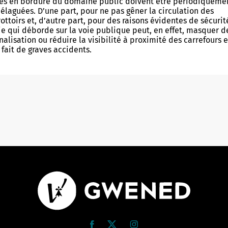
ées en bordure du domaine public doivent être périodiqueme
élaguées. D’une part, pour ne pas gêner la circulation des
rottoirs et, d’autre part, pour des raisons évidentes de sécurit
ie qui déborde sur la voie publique peut, en effet, masquer d
alisation ou réduire la visibilité à proximité des carrefours e
fait de graves accidents.