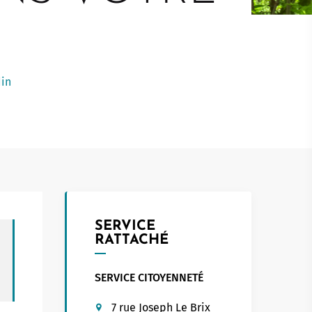
Touristed
Pretierezh-skol
Kreizenn Stankennoù Kergadoù
Erlec'hioù kerent - bugale
Ur Gevredigezh
Yaouankiz
Lec'hioù liesdegemer
Un embregerezh
Lec’hioù degemer bugale-kerent
din
Kêraozouriezh
Burev titouriñ yaouankiz
Notered
Streetpark
Un commerce
Gwelet an teulioù a-zivout ar
c'hêraoziñ
Journaliste
l
Gwez, gwarez ha reolennoù
un
Antennes relais
SERVICE
RATTACHÉ
SERVICE CITOYENNETÉ
7 rue Joseph Le Brix