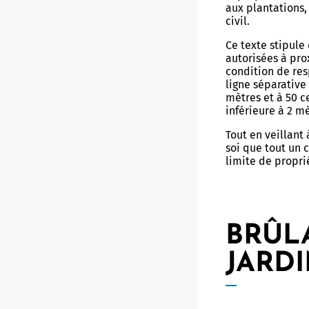
aux plantations, 
civil.
Ce texte stipule
autorisées à pro
condition de res
ligne séparative
mètres et à 50 
inférieure à 2 m
Tout en veillant
soi que tout un 
limite de propri
BRÛL
JARD