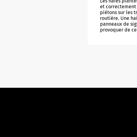
Les haies plant
et correctement 
piétons sur les t
routière. Une ha
panneaux de sign
provoquer de ce 