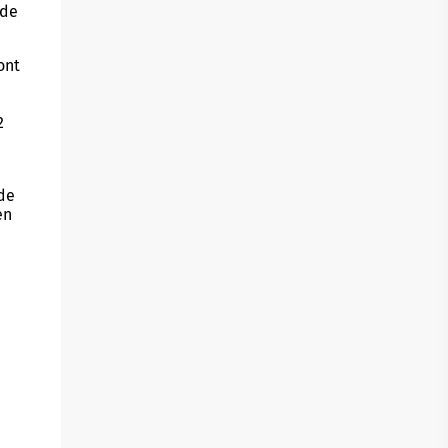
ode
ont
2
 de
en