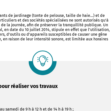
ants de jardinage (tonte de pelouse, taille de haie…) et de
rticuliers et des sociétés spécialisées ne sont autorisés qu’à
 de la journée, afin de préserver la tranquillité publique. Un
l, en date du 10 juillet 2014, stipule en effet que l’utilisation,
iers, d’outils ou d’appareils susceptibles de causer une gêne
, en raison de leur intensité sonore, est limitée aux horaires
pour réaliser vos travaux
au samedi de 9 h à 12 h et de 14 h à 19 h ;