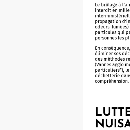
Le brûlage à l’a
interdit en milie
interministériel
propagation d’i
odeurs, fumées) 
particules qui 
personnes les plu
En conséquence, 
éliminer ses déc
des méthodes re
(Vannes agglo me
particuliers*), l
déchetterie dans
compréhension.
LUTT
NUIS