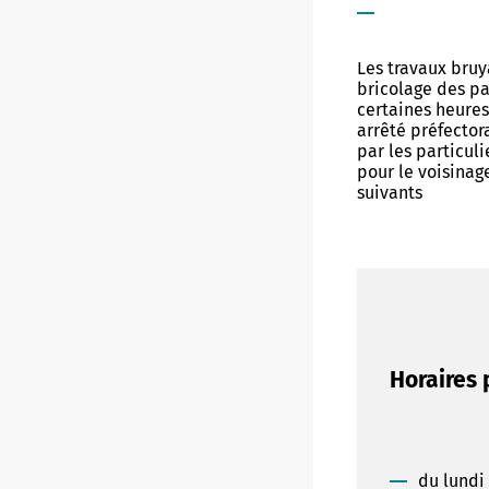
Les travaux bruy
bricolage des pa
certaines heures
arrêté préfectora
par les particul
pour le voisinage
suivants
Horaires 
du lundi 