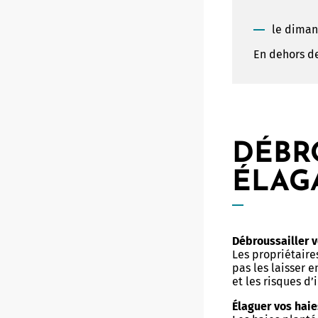
le dimanc
En dehors de
DÉBR
ÉLAG
Débroussailler v
Les propriétaires
pas les laisser e
et les risques d
Élaguer vos haie