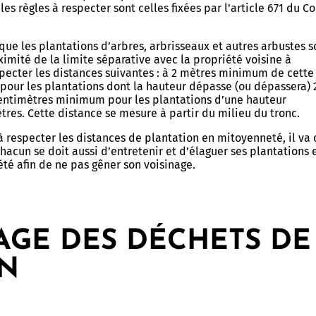
les règles à respecter sont celles fixées par l’article 671 du C
 que les plantations d’arbres, arbrisseaux et autres arbustes s
ximité de la limite séparative avec la propriété voisine à
pecter les distances suivantes : à 2 mètres minimum de cette
 pour les plantations dont la hauteur dépasse (ou dépassera) 
centimètres minimum pour les plantations d’une hauteur
ètres. Cette distance se mesure à partir du milieu du tronc.
 à respecter les distances de plantation en mitoyenneté, il va
chacun se doit aussi d’entretenir et d’élaguer ses plantations 
été afin de ne pas gêner son voisinage.
AGE DES DÉCHETS DE
IN