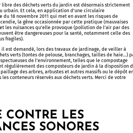
ir libre des déchets verts du jardin est désormais strictement
u urbain. Et cela, en application d’une circulaire
le du 18 novembre 2011 qui met en avant les risques de
ncendie, la gêne occasionnée par cette pratique (mauvaises
et les nuisances qu’elle provoque (pollution de l’air par des
peuvent être dangereuses pour la santé, notamment celle des
s fragiles).
il est demandé, lors des travaux de jardinage, de veiller à
hets verts (tontes de pelouse, branchages, tailles de haie…) p
spectueuses de l’environnement, telles que le compostage
t régulièrement des composteurs de jardin à la disposition 
e paillage des arbres, arbustes et autres massifs ou le dépôt e
Allow
ShareThis is disabled.
 les conteneurs réservés aux déchets verts. Merci de votre
E CONTRE LES
ANCES SONORES