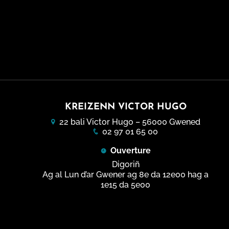
KREIZENN VICTOR HUGO
22 bali Victor Hugo – 56000 Gwened
02 97 01 65 00
Ouverture
Digoriñ
Ag al Lun d’ar Gwener ag 8e da 12e00 hag a
1e15 da 5e00