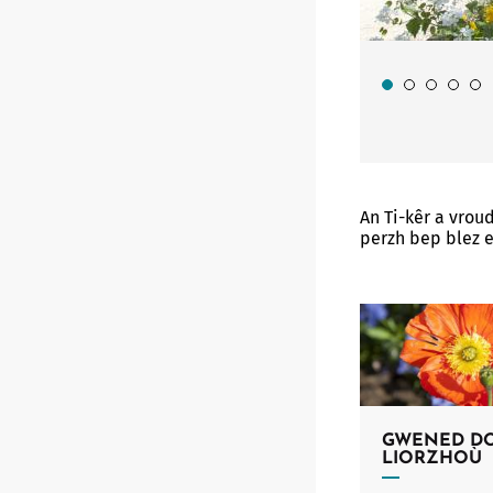
An Ti-kêr a vrou
perzh bep blez e
GWENED DO
LIORZHOÙ