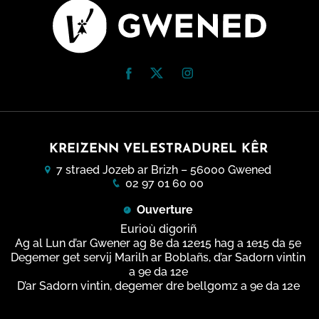
KREIZENN VELESTRADUREL KÊR
7 straed Jozeb ar Brizh – 56000 Gwened
02 97 01 60 00
Ouverture
Eurioù digoriñ
Ag al Lun d’ar Gwener ag 8e da 12e15 hag a 1e15 da 5e
Degemer get servij Marilh ar Boblañs, d’ar Sadorn vintin
a 9e da 12e
D’ar Sadorn vintin, degemer dre bellgomz a 9e da 12e