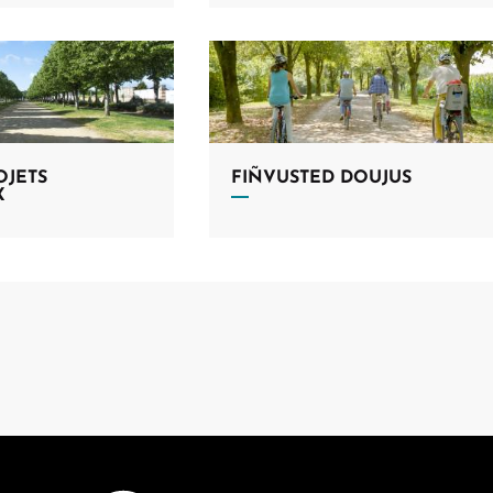
OJETS
FIÑVUSTED DOUJUS
X