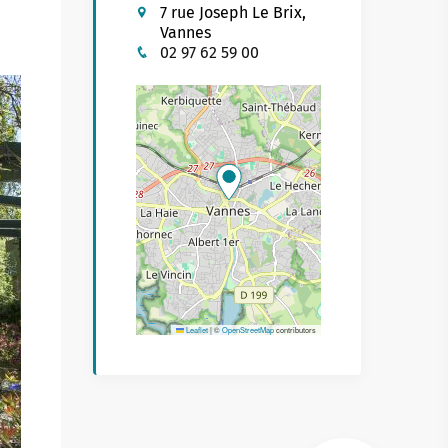
7 rue Joseph Le Brix,
Buhez sport
on yaouank
Vannes
02 97 62 59 00
Obererezhioù sport
Aveadurioù sport
Hentad sportoù-yec'hed
Poulloù-neuial
où
Sportvaoù
Stadoù
Streetpark
Leaflet
|
©
OpenStreetMap
contributors
Tachennoù tennis