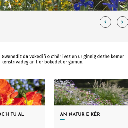
Allow
ShareThis is disabled.
d Gwenediz da vokediñ o c’hêr ivez en ur ginnig dezhe kemer
 kenstrivadeg an tier bokedet er gumun.
C’H TU AL
AN NATUR E KÊR