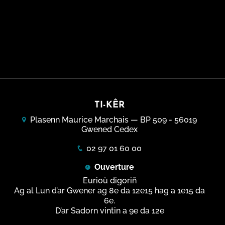
TI-KÊR
Plasenn Maurice Marchais — BP 509 - 56019
Gwened Cedex
02 97 01 60 00
Ouverture
Eurioù digoriñ
Ag al Lun d’ar Gwener ag 8e da 12e15 hag a 1e15 da
6e.
D’ar Sadorn vintin a 9e da 12e