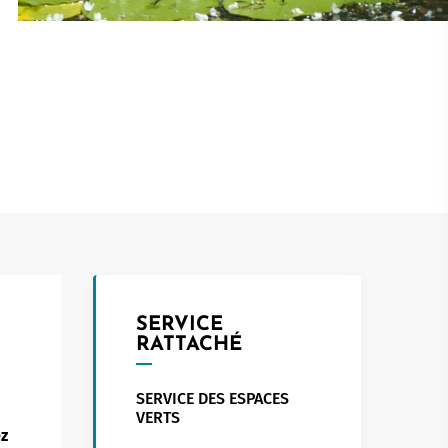
Touristed
Pretierezh-skol
Kreizenn Stankennoù Kergadoù
Erlec'hioù kerent - bugale
Ur Gevredigezh
Yaouankiz
Lec'hioù liesdegemer
Un embregerezh
Lec’hioù degemer bugale-kerent
Kêraozouriezh
Burev titouriñ yaouankiz
Notered
Streetpark
Un commerce
Gwelet an teulioù a-zivout ar
c'hêraoziñ
Journaliste
l
Gwez, gwarez ha reolennoù
un
Antennes relais
SERVICE
RATTACHÉ
SERVICE DES ESPACES
VERTS
ez