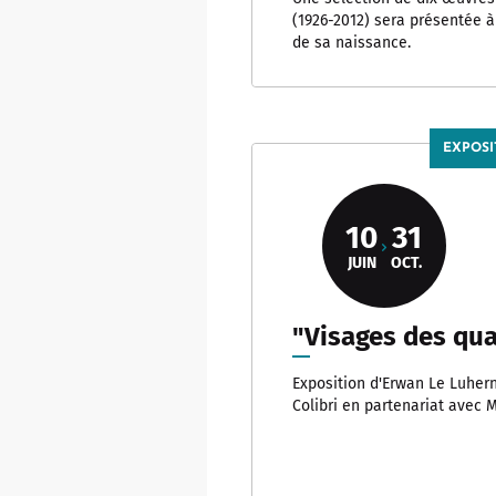
(1926-2012) sera présentée à
de sa naissance.
EXPOSI
10
31
JUIN
OCT.
"Visages des qua
Exposition d'Erwan Le Luhern
Colibri en partenariat avec 