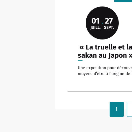
01
27
JUILL.
SEPT.
« La truelle et la
sakan au Japon 
Une exposition pour découvri
moyens d’être à l’origine de 
C
1
Pagination
u
r
r
e