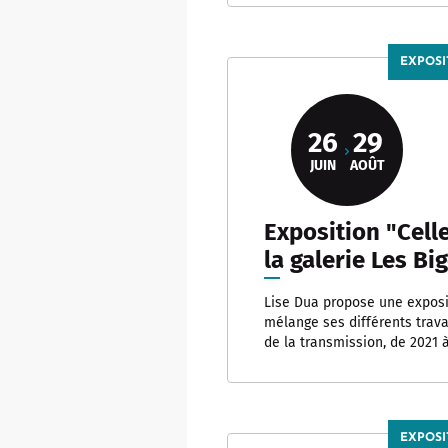
EXPOSI
26
29
JUIN
AOÛT
Exposition "Celle
la galerie Les Bi
Lise Dua propose une exposi
mélange ses différents trava
de la transmission, de 2021 
EXPOSI