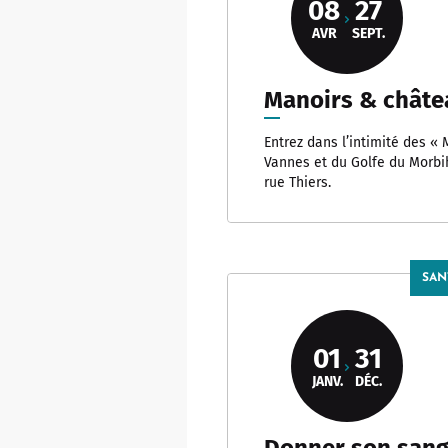
08
27
AVR
SEPT.
Manoirs & châte
Entrez dans l’intimité des «
Vannes et du Golfe du Morbih
rue Thiers.
SAN
01
31
JANV.
DÉC.
Donner son sang