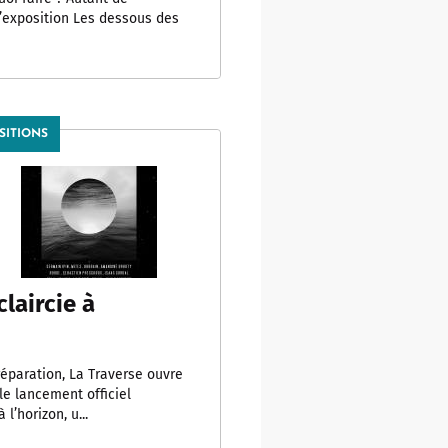
’exposition Les dessous des
SITIONS
claircie à
éparation, La Traverse ouvre
e lancement officiel
 l’horizon, u...