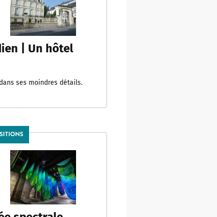
ien | Un hôtel
 dans ses moindres détails.
SITIONS
ée spectrale