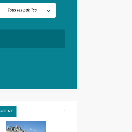
Buhez sport
on yaouank
Tous les publics
Obererezhioù sport
Aveadurioù sport
Hentad sportoù-yec'hed
Poulloù-neuial
où
Sportvaoù
Stadoù
Streetpark
Tachennoù tennis
IMOINE