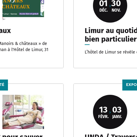
01
30
DÉC.
NOV.
aux
Limur au quotid
bien particulier
 Manoirs & châteaux » de
an à l'Hôtel de Limur, 31
L’hôtel de Limur se révèle
TÉ
EXPO
13
03
FÉVR.
JANV.
 pour sauver
UNDA / Travers