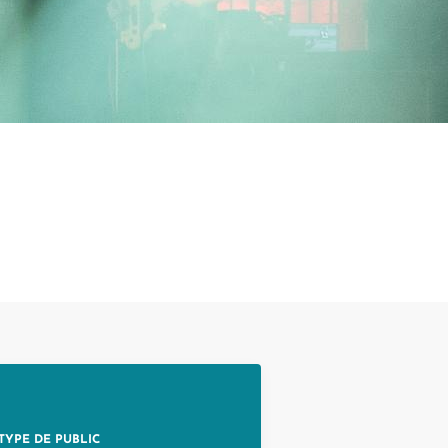
Touristed
Pretierezh-skol
Kreizenn Stankennoù Kergadoù
Erlec'hioù kerent - bugale
Ur Gevredigezh
Yaouankiz
Lec'hioù liesdegemer
Un embregerezh
Lec’hioù degemer bugale-kerent
Kêraozouriezh
Burev titouriñ yaouankiz
Notered
Streetpark
Un commerce
Gwelet an teulioù a-zivout ar
c'hêraoziñ
Journaliste
l
Gwez, gwarez ha reolennoù
un
Antennes relais
TYPE DE PUBLIC