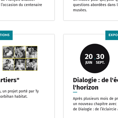
 l’occasion du centenaire
questions abordées dans l
musées.
TIONS
EXPO
20
30
JUIN
SEPT.
rtiers"
Dialogie : de l'é
l'horizon
, un projet porté par Ty
Morbihan habitat.
Après plusieurs mois de pr
un nouveau chapitre avec l
de Dialogie : de l’éclaircie à