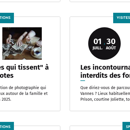
TIONS
VISITE
01
30
JUILL.
AOÛT
s qui tissent" à
Les incontourna
gotes
interdits des fo
tion de photographie qui
Que diriez-vous de parcour
ux autour de la famille et
Vannes ? Lieux habituelle
à 2025.
Prison, courtine Joliette, t
TIONS
S