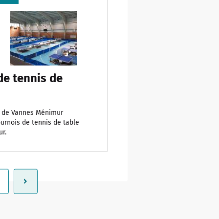
de tennis de
e de Vannes Ménimur
urnois de tennis de table
r.