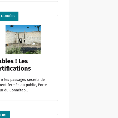
S GUIDÉES
bles ! Les
rtifications
ir les passages secrets de
ment fermés au public, Porte
our du Connétab...
PORT