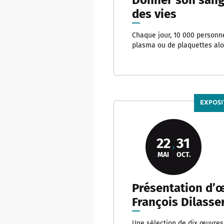
des vies
Chaque jour, 10 000 personn
plasma ou de plaquettes alo
EXPOSI
22
31
MAI
OCT.
Présentation d’
François Dilasse
Une sélection de dix œuvres