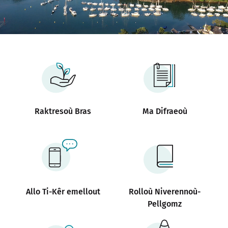
Notered
Un commerce
Journaliste
Raktresoù Bras
Ma Difraeoù
Allo Ti-Kêr emellout
Rolloù Niverennoù-
Pellgomz