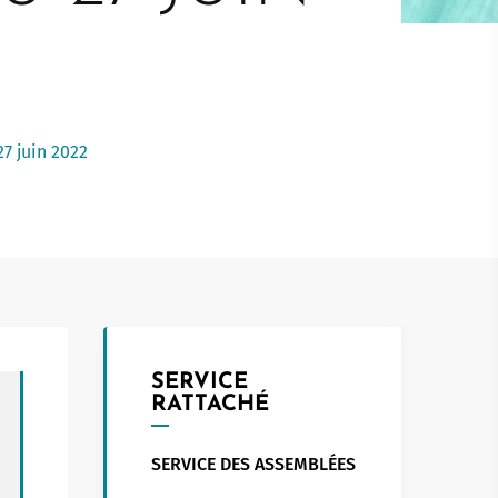
Touristed
Pretierezh-skol
Kreizenn Stankennoù Kergadoù
Erlec'hioù kerent - bugale
Ur Gevredigezh
Yaouankiz
Lec'hioù liesdegemer
Un embregerezh
Lec’hioù degemer bugale-kerent
Kêraozouriezh
Burev titouriñ yaouankiz
Notered
7 juin 2022
Streetpark
Un commerce
Gwelet an teulioù a-zivout ar
c'hêraoziñ
Journaliste
l
Gwez, gwarez ha reolennoù
un
Antennes relais
SERVICE
RATTACHÉ
SERVICE DES ASSEMBLÉES