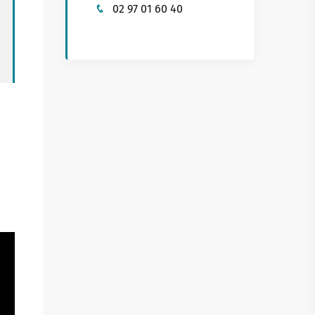
02 97 01 60 40
Buhez sport
on yaouank
Obererezhioù sport
Aveadurioù sport
Hentad sportoù-yec'hed
Poulloù-neuial
où
Sportvaoù
Stadoù
Streetpark
Tachennoù tennis