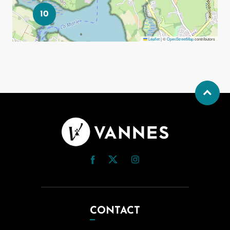
10
Leaflet
|
©
OpenStreetMap
contributors
CONTACT