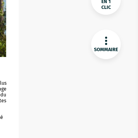
EN 1
CLIC
SOMMAIRE
lus
age
 du
tes
sé