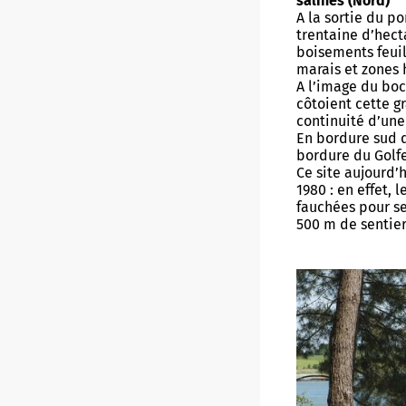
salines (Nord)
Futur M
A la sortie du p
Conser
Musées
Vannes
trentaine d’hect
boisements feuil
Billett
Visite
marais et zones 
Vannes, 
Infos 
A l’image du boc
Classe
côtoient cette g
Projet
continuité d’une
Duonet
En bordure sud d
Vidéos
bordure du Golf
Parcou
Ce site aujourd’
1980 : en effet, 
Progr
fauchées pour ser
500 m de sentier
Retours