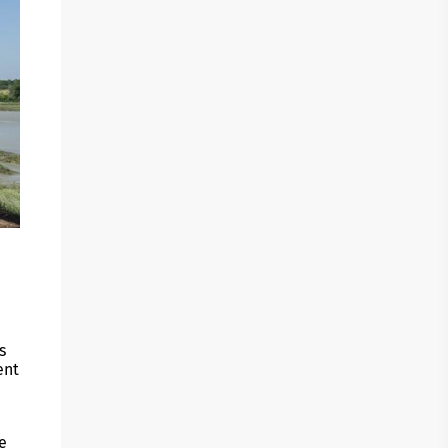
s
ent
le