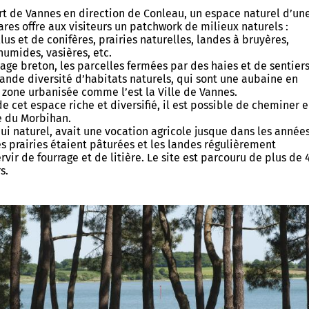
usée des Beaux-Arts de
ort de Vannes en direction de Conleau, un espace naturel d’un
vatoire
 et Patrimoine - Scolaires
ares offre aux visiteurs un patchwork de milieux naturels :
lus et de conifères, prairies naturelles, landes à bruyères,
erie
s guidées
humides, vasières, etc.
terre de tournages
chantier
age breton, les parcelles fermées par des haies et de sentier
s à horaires aménagés
rande diversité d’habitats naturels, qui sont une aubaine en
 culturel et artistique
 zone urbanisée comme l’est la Ville de Vannes.
 - Espace élèves
e cet espace riche et diversifié, il est possible de cheminer 
 & podcasts
e du Morbihan.
rs artistiques et culturels
hui naturel, avait une vocation agricole jusque dans les année
les prairies étaient pâturées et les landes régulièrement
ammation 2025-2026
vir de fourrage et de litière. Le site est parcouru de plus de 
s.
 sur...