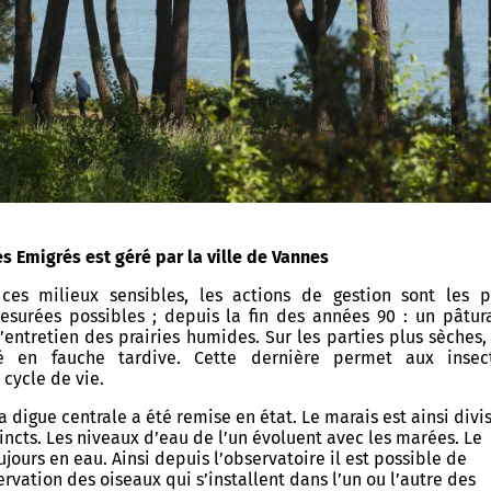
Allow
ShareThis is disabled.
es Emigrés est géré par la ville de Vannes
ces milieux sensibles, les actions de gestion sont les p
esurées possibles ; depuis la fin des années 90 : un pâtur
l’entretien des prairies humides. Sur les parties plus sèches,
sé en fauche tardive. Cette dernière permet aux insec
 cycle de vie.
a digue centrale a été remise en état. Le marais est ainsi divi
tincts. Les niveaux d’eau de l’un évoluent avec les marées. Le
jours en eau. Ainsi depuis l’observatoire il est possible de
ervation des oiseaux qui s’installent dans l’un ou l’autre des