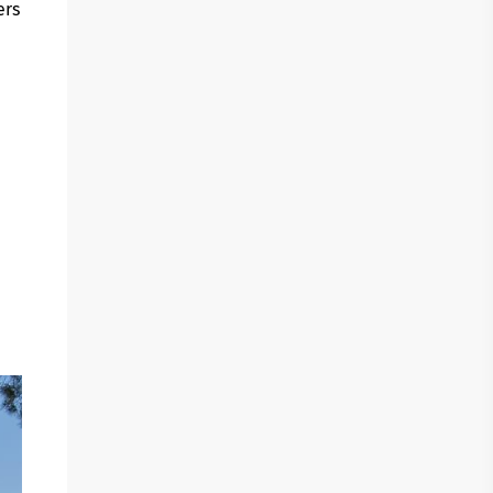
ers
t