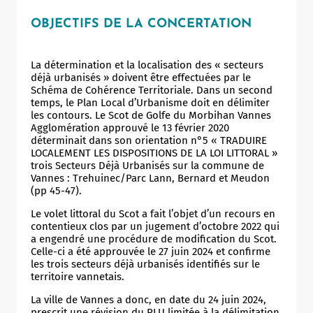
OBJECTIFS DE LA CONCERTATION
La détermination et la localisation des « secteurs
déjà urbanisés » doivent être effectuées par le
Schéma de Cohérence Territoriale. Dans un second
temps, le Plan Local d’Urbanisme doit en délimiter
les contours. Le Scot de Golfe du Morbihan Vannes
Agglomération approuvé le 13 février 2020
déterminait dans son orientation n°5 « TRADUIRE
LOCALEMENT LES DISPOSITIONS DE LA LOI LITTORAL »
trois Secteurs Déjà Urbanisés sur la commune de
Vannes : Trehuinec/Parc Lann, Bernard et Meudon
(pp 45-47).
Le volet littoral du Scot a fait l’objet d’un recours en
contentieux clos par un jugement d’octobre 2022 qui
a engendré une procédure de modification du Scot.
Celle-ci a été approuvée le 27 juin 2024 et confirme
les trois secteurs déjà urbanisés identifiés sur le
territoire vannetais.
La ville de Vannes a donc, en date du 24 juin 2024,
prescrit une révision du PLU limitée à la délimitation