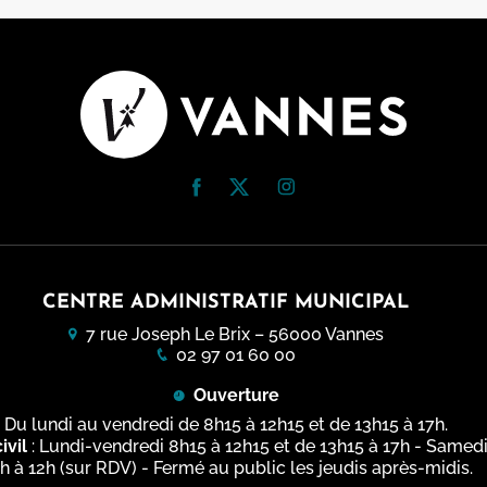
des Bigotes
Bureau Information Jeuness
e Limur
Études supérieures
que
Logements
 d'interprétation de l'architecture
patrimoine
èque
Offres culturelles
 de Limur
hèques
Stages, apprentissages, serv
civiques
ré-Tohannic
Transports
es Arts et des Congrès
CENTRE ADMINISTRATIF MUNICIPAL
do
ion Artistique et Culturelle
7 rue Joseph Le Brix – 56000 Vannes
du Golfe
ur
ations pratiques
02 97 01 60 00
de la culture
 des arts
l des collections
Ouverture
Du lundi au vendredi de 8h15 à 12h15 et de 13h15 à 17h.
atoire à Rayonnement
des beaux-arts
ivil
: Lundi-vendredi 8h15 à 12h15 et de 13h15 à 17h - Samed
mental
h à 12h (sur RDV) - Fermé au public les jeudis après-midis.
d'histoire et d'archéologie