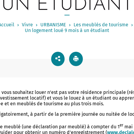
UN ÉTUDIANT
nes du Golfe
 DE VIE
RELATIONS INTERNATIONALE
uction d'un établissement
 - Elles féminin pluriel
Mobilités douces
ntiaire
Le Bris, un renouvellement
Maison de la Nature
 ses courses ?
- Protéger - Signaler
age
Jeunes à l'international
Accueil
Vivre
URBANISME
Les meublés de tourisme
Nature et santé
rer ?
tre avec Elles - Podcasts et Vidéos
gauche du port
de Vannes - Commerces
Un logement loué 9 mois à un étudiant
rt et d'Histoire
Jumelages
Propreté urbaine
té Femme Homme
Pollinarium sentinelle
 et marchés
la Rabine
tive et sportive
Réglementations dans votre 
Maraîchage
Allo mairie intervention
cueil de Tohannic
Parc naturel régional du Gol
Aires de fitness et parcours spo
Nuisances animales
 Square du Morbihan
Morbihan
Chenilles processionnaires
ôtelier La Rabine
ION DES BIENS ET DES
SOCIAL
Frelon asiatique : que faire ?
NES
vous souhaitez louer n’est pas votre résidence principale (r
échanges multimodal
vestissement locatif) et vous le louez à un étudiant ou appre
Vos droits
e et en meublés de tourisme au plus trois mois.
uration du Tennis-club de
re à la plateforme Alerte
 Majeurs
igatoirement, à partir de la première journée ou nuitée de loc
Accessibilité
xupéry : un nouveau
er
tions SMS (Vigilances météo)
re meublé (une déclaration par meublé) à compter du 1
mai 
Centres Socioculturels
e sportif
al en ville
 guider pour obtenir un numéro d’enregistrement (
www.declalo