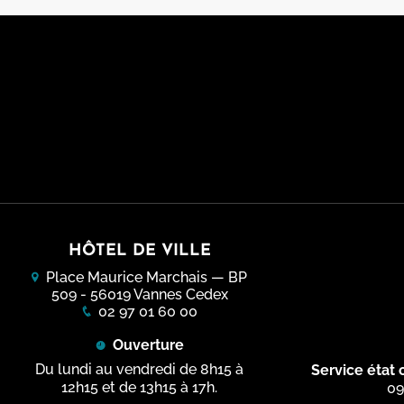
Maison des associations
Galerie 
Portail des associations
Hôtel d
Subventions aux associations
Le Kios
Centre
et du 
Logo Ville de Vannes
Ludoth
Jardin
Médiat
Musées
Beaup
Palais d
HÔTEL DE VILLE
Kerca
Educat
Place Maurice Marchais — BP
Scènes 
Ménim
Inform
509 - 56019 Vannes Cedex
02 97 01 60 00
Assises 
Palais
Portai
Ouverture
Conserv
Musée 
Du lundi au vendredi de 8h15 à
Service état c
Départe
12h15 et de 13h15 à 17h.
09
Musée 