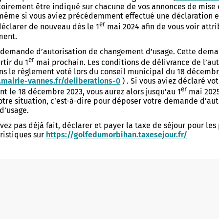
toirement être indiqué sur chacune de vos annonces de mise 
ic de vulnérabilité
Centre Communal d'Action
Centre Socioculturel Henri Mat
 même si vous aviez précédemment effectué une déclaration en
ion
Sociale
s de ma rue
er
déclarer de nouveau dès le 1
mai 2024 afin de vous voir attr
Centre Socioculturel Le Rohan
ment.
 d'urgence
Logements
 de poche
Action sociale et insertion
 demande d’autorisation de changement d’usage. Cette dema
Centre Socioculturel Les Vallon
mmunal de Sauvegarde
er
Kercado
rtir du 1
mai prochain. Les conditions de délivrance de l’aut
ine arboré
Conseil d'administration du CC
Bailleurs sociaux
ns le règlement voté lors du conseil municipal du 18 décembr
les bons réflexes
mairie-vannes.fr/deliberations-0
) . Si vous aviez déclaré v
rojets
Bien vieillir
Hébergement d'urgence
Allow
 : Protection et réglementation
ShareThis is disabled.
er
nt le 18 décembre 2023, vous aurez alors jusqu’au 1
mai 202
municipale
votre situation, c’est-à-dire pour déposer votre demande d’aut
Maintien à domicile
n Ville
Logements séniors
d’usage.
Prévention santé
Logements étudiants - jeunes
avez pas déjà fait, déclarer et payer la taxe de séjour pour le
ôté Jardin
travailleurs
ristiques sur
https://golfedumorbihan.taxesejour.fr/
é douce
x piétonniers
 à vélo
TURELLE
VIE ÉTUDIANTE