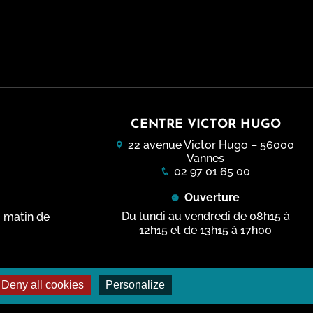
Ticket Sport Culture et Nature
Complexes sportifs
Ty Golfe - Centre de Vacances
Parcours sport-santé
Archives sportives
Piscines
La Maison sport santé
Stades
CENTRE VICTOR HUGO
Streetpark
22 avenue Victor Hugo – 56000
Terrains de Tennis
Vannes
02 97 01 65 00
Ouverture
Du lundi au vendredi de 08h15 à
i matin de
12h15 et de 13h15 à 17h00
Deny all cookies
Personalize
Données personnelles