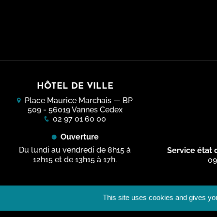
Futur M
Conser
Musées
Vannes
Billett
Visite
Vannes, 
Infos 
Classe
Projet
Duonet
Vidéos
HÔTEL DE VILLE
Parcou
Place Maurice Marchais — BP
Progr
509 - 56019 Vannes Cedex
02 97 01 60 00
Retours
Ouverture
Du lundi au vendredi de 8h15 à
Service état c
12h15 et de 13h15 à 17h.
09
This site uses cookies and gives you
Inscription aux newsletters
Mentions lé