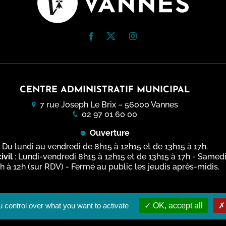
usée des Beaux-Arts de
vatoire
 et Patrimoine - Scolaires
erie
s guidées
terre de tournages
chantier
s à horaires aménagés
 culturel et artistique
 - Espace élèves
 & podcasts
CENTRE ADMINISTRATIF MUNICIPAL
rs artistiques et culturels
7 rue Joseph Le Brix – 56000 Vannes
ammation 2025-2026
02 97 01 60 00
 sur...
Ouverture
Du lundi au vendredi de 8h15 à 12h15 et de 13h15 à 17h.
ivil
: Lundi-vendredi 8h15 à 12h15 et de 13h15 à 17h - Samed
h à 12h (sur RDV) - Fermé au public les jeudis après-midis.
 control over what you want to activate
OK, accept all
gales
Plan du site
Accessibilité du site : Totalement conforme