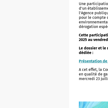
Une participatio
Diagnost
d'un établisseme
inondat
Véhicules électriques
Camping de Conleau
Sauvage
Réseaux piétonniers
l'Agence publiqu
pour le compte d
Numéros
Transports en commun
Compagnies maritimes
Jardins
Vannes à vélo
environnementale
dérogation espè
Plan Co
Stationnement
Idées de sorties
Patrimo
Cette participat
Adoptez 
2025 au vendredi
Pont de Kérino
Office du tourisme
Grands P
Zones, tarifs et abonnements
Arbres
Le dossier et le
Police 
Meublés de tourisme
Nature e
dédiée :
Horodateurs
Présentation de 
Vannes C
Foire aux questions
A cet effet, la 
Mobilit
en qualité de ga
mercredi 23 juil
Réseau
Vannes
VIE ASSOCIATIVE
VIE CUL