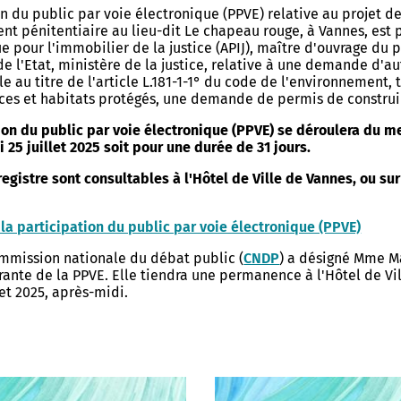
n du public par voie électronique (PPVE) relative au projet d
ic de vulnérabilité
Centre Communal d'Action
Centre Socioculturel Henri Mat
nt pénitentiaire au lieu-dit Le chapeau rouge, à Vannes, est 
ion
Sociale
s de ma rue
e pour l'immobilier de la justice (APIJ), maître d'ouvrage du 
Centre Socioculturel Le Rohan
e l'Etat, ministère de la justice, relative à une demande d'au
 d'urgence
Logements
 de poche
 au titre de l'article L.181-1-1° du code de l'environnement, 
Action sociale et insertion
ces et habitats protégés, une demande de permis de construi
Centre Socioculturel Les Vallon
mmunal de Sauvegarde
Kercado
ine arboré
Conseil d'administration du CC
Bailleurs sociaux
ion du public par voie électronique (PPVE) se déroulera du me
les bons réflexes
 25 juillet 2025 soit pour une durée de 31 jours.
rojets
Bien vieillir
Hébergement d'urgence
 : Protection et réglementation
 registre sont consultables à l'Hôtel de Ville de Vannes, ou su
municipale
Maintien à domicile
n Ville
Logements séniors
Prévention santé
la participation du public par voie électronique (PPVE)
Logements étudiants - jeunes
ôté Jardin
Allow
ShareThis is disabled.
travailleurs
Commission nationale du débat public (
CNDP
) a désigné Mme M
é douce
rante de la PPVE. Elle tiendra une permanence à l'Hôtel de Vil
let 2025, après-midi.
x piétonniers
 à vélo
TURELLE
VIE ÉTUDIANTE