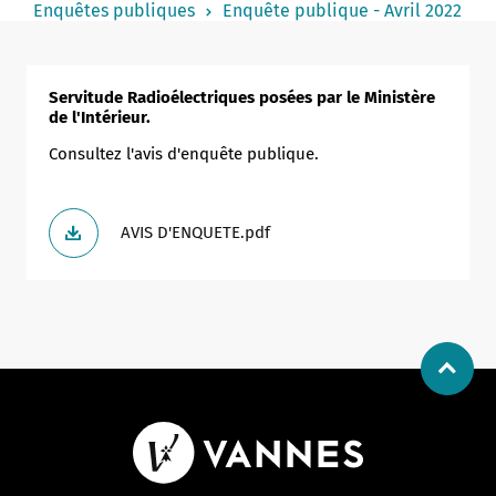
Enquêtes publiques
Enquête publique - Avril 2022
Notaire
Un commerce
Servitude Radioélectriques posées par le Ministère
Journaliste
de l'Intérieur.
Consultez l'avis d'enquête publique.
AVIS D'ENQUETE.pdf
Allow
ShareThis is disabled.