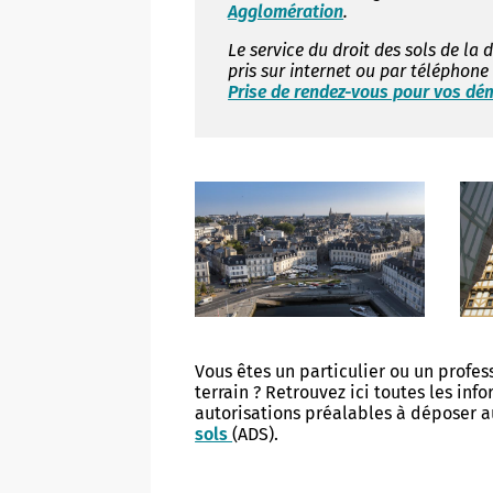
Agglomération
.
Diagnost
inondat
Véhicules électriques
Camping de Conleau
Sauvage
Le service du droit des sols de la
Réseaux piétonniers
pris sur internet ou par téléphone
Numéros
Transports en commun
Prise de rendez-vous pour vos d
Compagnies maritimes
Jardins
Vannes à vélo
Plan Co
Stationnement
Idées de sorties
Patrimo
Adoptez 
Pont de Kérino
Office du tourisme
Grands P
Zones, tarifs et abonnements
Arbres
Police 
Meublés de tourisme
Nature e
Horodateurs
Vannes C
Foire aux questions
Mobilit
Vous êtes un particulier ou un profes
Réseau
terrain ? Retrouvez ici toutes les inf
autorisations préalables à déposer 
sols
(ADS).
Vannes
VIE ASSOCIATIVE
VIE CUL