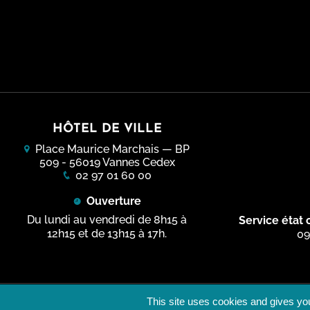
HÔTEL DE VILLE
Place Maurice Marchais — BP
509 - 56019 Vannes Cedex
02 97 01 60 00
Ouverture
Du lundi au vendredi de 8h15 à
Service état c
12h15 et de 13h15 à 17h.
09
This site uses cookies and gives you
Inscription aux newsletters
Mentions lé