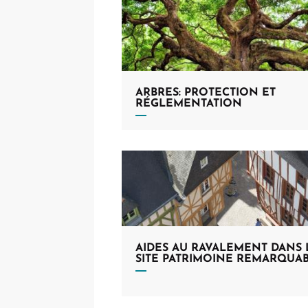
Futur M
Conser
Musées
Vannes
Billett
Visite
Vannes, 
Infos 
Classe
Projet
ARBRES: PROTECTION ET
Duonet
RÉGLEMENTATION
Vidéos
Parcou
Progr
Retours
AIDES AU RAVALEMENT DANS 
SITE PATRIMOINE REMARQUA