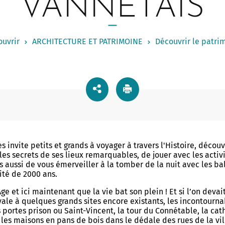
VANNETAIS
nes du Golfe
 DE VIE
RELATIONS INTERNATIONALE
uction d'un établissement
 - Elles féminin pluriel
Mobilités douces
ntiaire
Le Bris, un renouvellement
Maison de la Nature
 ses courses ?
- Protéger - Signaler
age
Jeunes à l'international
uvrir
ARCHITECTURE ET PATRIMOINE
Découvrir le patri
Nature et santé
rer ?
tre avec Elles - Podcasts et Vidéos
gauche du port
de Vannes - Commerces
rt et d'Histoire
Jumelages
Propreté urbaine
té Femme Homme
Pollinarium sentinelle
 et marchés
la Rabine
tive et sportive
Réglementations dans votre 
Maraîchage
Allo mairie intervention
cueil de Tohannic
Parc naturel régional du Gol
Aires de fitness et parcours spo
Nuisances animales
 Square du Morbihan
Morbihan
Chenilles processionnaires
ôtelier La Rabine
ION DES BIENS ET DES
SOCIAL
s invite petits et grands à voyager à travers l'Histoire, décou
Frelon asiatique : que faire ?
NES
es secrets de ses lieux remarquables, de jouer avec les activi
échanges multimodal
 aussi de vous émerveiller à la tomber de la nuit avec les b
Vos droits
ité de 2000 ans.
uration du Tennis-club de
re à la plateforme Alerte
 Majeurs
ge et ici maintenant que la vie bat son plein ! Et si l’on deva
Accessibilité
le à quelques grands sites encore existants, les incontournab
xupéry : un nouveau
es portes prison ou Saint-Vincent, la tour du Connétable, la cat
tions SMS (Vigilances météo)
Centres Socioculturels
e sportif
al en ville
, les maisons en pans de bois dans le dédale des rues de la vi