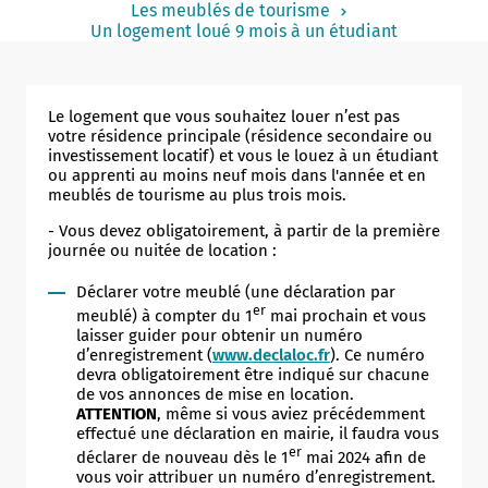
Les meublés de tourisme
Notaire
Un logement loué 9 mois à un étudiant
Un commerce
Journaliste
Le logement que vous souhaitez louer n’est pas
votre résidence principale (résidence secondaire ou
investissement locatif) et vous le louez à un étudiant
ou apprenti au moins neuf mois dans l'année et en
meublés de tourisme au plus trois mois.
- Vous devez obligatoirement, à partir de la première
journée ou nuitée de location :
Déclarer votre meublé (une déclaration par
er
meublé) à compter du 1
mai prochain et vous
laisser guider pour obtenir un numéro
d’enregistrement (
www.declaloc.fr
). Ce numéro
devra obligatoirement être indiqué sur chacune
de vos annonces de mise en location.
ATTENTION
, même si vous aviez précédemment
effectué une déclaration en mairie, il faudra vous
er
déclarer de nouveau dès le 1
mai 2024 afin de
vous voir attribuer un numéro d’enregistrement.