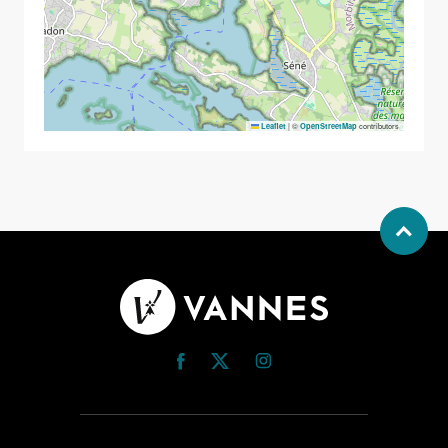
|
©
contributors
Leaflet
OpenStreetMap